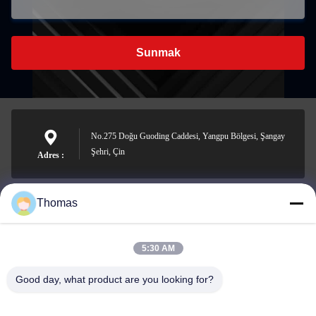
Sunmak
No.275 Doğu Guoding Caddesi, Yangpu Bölgesi, Şangay
Şehri, Çin
Adres :
Thomas
sales21@jimagroup.com
e-posta
5:30 AM
Good day, what product are you looking for?
0086-15921524026