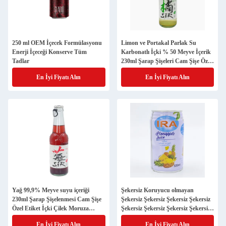
250 ml OEM İçecek Formülasyonu
Limon ve Portakal Parlak Su
Enerji İçeceği Konserve Tüm
Karbonatlı İçki % 50 Meyve İçerik
Tadlar
230ml Şarap Şişeleri Cam Şişe Özel
Etiket
En İyi Fiyatı Alın
En İyi Fiyatı Alın
Yağ 99,9% Meyve suyu içeriği
Şekersiz Koruyucu olmayan
230ml Şarap Şişelenmesi Cam Şişe
Şekersiz Şekersiz Şekersiz Şekersiz
Özel Etiket İçki Çilek Moruza
Şekersiz Şekersiz Şekersiz Şekersiz
Mousse Su
Şekersiz Şekersiz Şekersiz Şekersiz
En İyi Fiyatı Alın
En İyi Fiyatı Alın