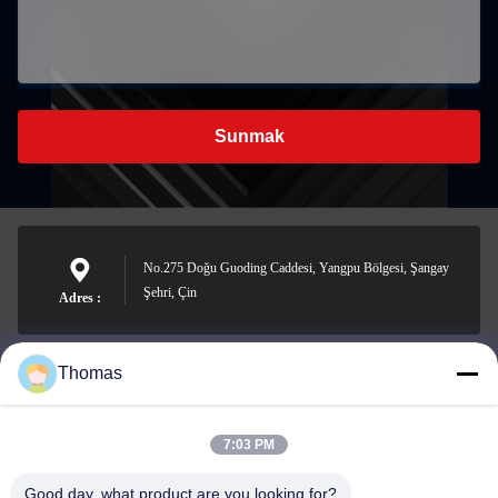
Sunmak
No.275 Doğu Guoding Caddesi, Yangpu Bölgesi, Şangay
Şehri, Çin
Adres :
Thomas
sales21@jimagroup.com
e-posta
7:03 PM
Good day, what product are you looking for?