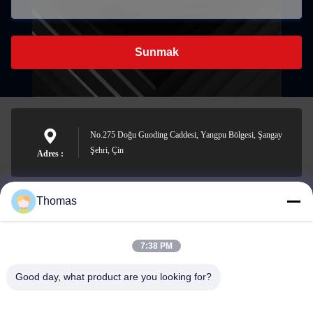
Sunmak
No.275 Doğu Guoding Caddesi, Yangpu Bölgesi, Şangay
Şehri, Çin
Adres :
Thomas
sales21@jimagroup.com
e-posta
7:38 PM
Good day, what product are you looking for?
0086-15921524026